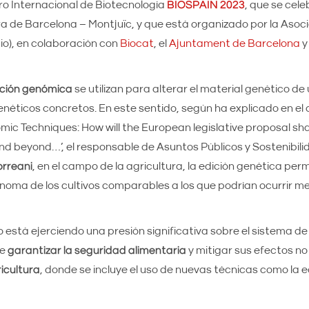
ro Internacional de Biotecnología
BIOSPAIN 2023
, que se cele
ra de Barcelona – Montjuïc, y que está organizado por la Asoc
o), en colaboración con
Biocat
, el
Ajuntament de Barcelona
y
ición genómica
se utilizan para alterar el material genético de
néticos concretos. En este sentido, según ha explicado en el
mic Techniques: How will the European legislative proposal sha
nd beyond…’, el responsable de Asuntos Públicos y Sostenibil
rreani
, en el campo de la agricultura, la edición genética per
enoma de los cultivos comparables a los que podrían ocurrir me
o está ejerciendo una presión significativa sobre el sistema d
ue
garantizar la seguridad alimentaria
y mitigar sus efectos no 
ricultura
, donde se incluye el uso de nuevas técnicas como la e