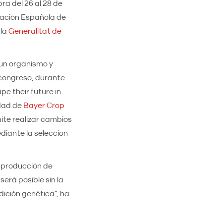
bra del 26 al 28 de
iación Española de
 la
Generalitat de
 un organismo y
 congreso, durante
pe their future in
idad de
Bayer Crop
mite realizar cambios
diante la selección
e producción de
será posible sin la
dición genética”, ha