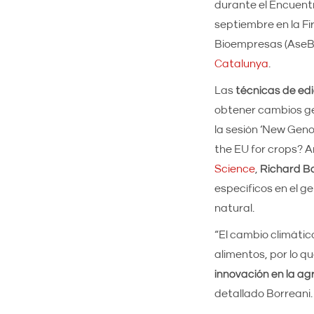
durante el Encuent
septiembre en la Fi
Bioempresas (AseBi
Catalunya
.
Las
técnicas de ed
obtener cambios ge
la sesión ‘New Geno
the EU for crops? A
Science
,
Richard Bo
específicos en el g
natural.
“El cambio climátic
alimentos, por lo q
innovación en la ag
detallado Borreani.