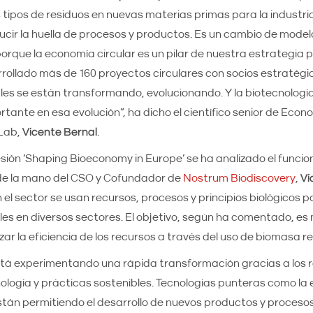
tipos de residuos en nuevas materias primas para la industria
ucir la huella de procesos y productos. Es un cambio de model
que la economía circular es un pilar de nuestra estrategia p
ollado más de 160 proyectos circulares con socios estratégi
les se están transformando, evolucionando. Y la biotecnologí
tante en esa evolución”, ha dicho el científico senior de Econ
Lab,
Vicente Bernal
.
esión ‘Shaping Bioeconomy in Europe’ se ha analizado el funci
de la mano del CSO y Cofundador de
Nostrum Biodiscovery
,
Ví
 el sector se usan recursos, procesos y principios biológicos 
les en diversos sectores. El objetivo, según ha comentado, es 
ar la eficiencia de los recursos a través del uso de biomasa r
tá experimentando una rápida transformación gracias a los r
logía y prácticas sostenibles. Tecnologías punteras como la e
están permitiendo el desarrollo de nuevos productos y procesos