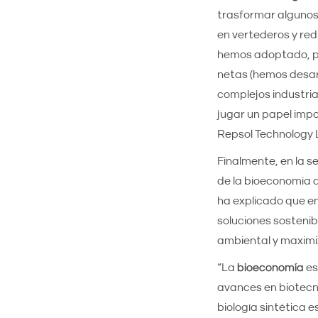
trasformar algunos 
en vertederos y red
hemos adoptado, por
netas (hemos desarr
complejos industria
jugar un papel impor
Repsol Technology 
Finalmente, en la s
de la bioeconomía 
ha explicado que en
soluciones sostenib
ambiental y maximiz
“La
bioeconomía
es
avances en biotecno
biología sintética 