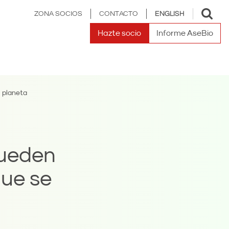
Toggle
ZONA SOCIOS
CONTACTO
ENGLISH
search
Hazte socio
Informe AseBio
l planeta
pueden
que se