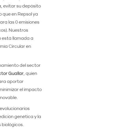
, evitar su depósito
o que en Repsol ya
ara las 0 emisiones
cos). Nuestros
a está llamada a
omía Circular en
onamiento del sector
ctor Guallar
, quien
para aportar
minimizar el impacto
enovable.
evolucionarios
dición genética y la
 biológicos.