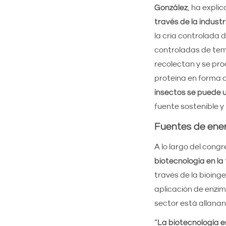
González
, ha expli
través de la industr
la cría controlada 
controladas de tem
recolectan y se pr
proteína en forma d
insectos se puede u
fuente sostenible y 
Fuentes de ener
A lo largo del cong
biotecnología en la
través de la bioing
aplicación de enzi
sector está allana
“
La biotecnología e