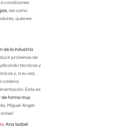
a a condiciones
agas
, así como
idores, quienes
 de la industria
oducir proteínas de
Aplicando técnicas y
nicos y, a su vez,
la cadena
limentación. Este es
r de forma muy
lia, Miguel Ángel
ntier’.
ia
,
Ana Isabel