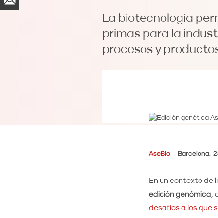
La biotecnología per
primas para la industr
procesos y productos
AseBio
Barcelona
2
En un contexto de l
edición genómica
,
desafíos a los que s