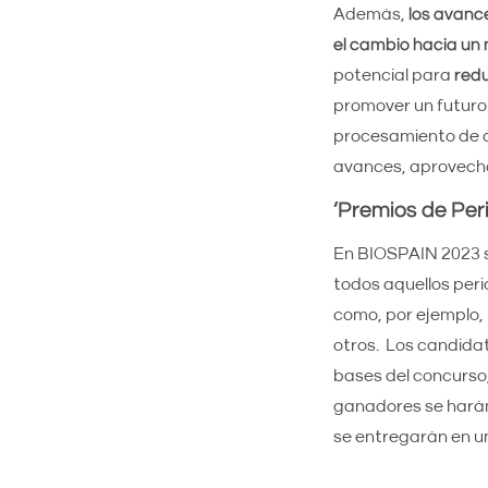
Además,
los avanc
el cambio hacia un
potencial para
redu
promover un futuro m
procesamiento de d
avances, aprovecha
‘Premios de Per
En BIOSPAIN 2023 
todos aquellos per
como, por ejemplo, 
otros. Los candida
bases del concurso, 
ganadores se harán 
se entregarán en u