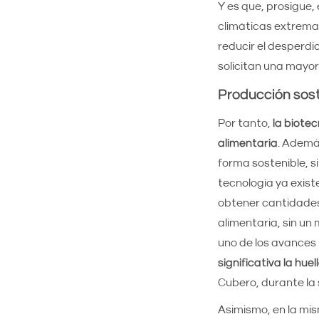
Y es que, prosigue,
climáticas extremas 
reducir el desperdi
solicitan una mayor
Producción sost
Por tanto,
la biote
alimentaria
. Además
forma sostenible, s
tecnología ya exist
obtener cantidades
alimentaria, sin un
uno de los avances
significativa la hue
Cubero, durante la 
Asimismo, en la mis