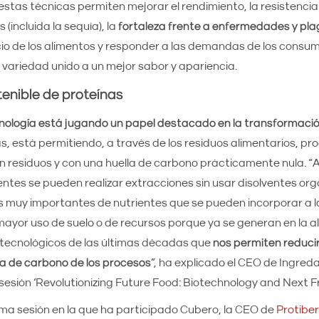
 estas técnicas permiten mejorar el rendimiento, la resistenci
(incluida la sequía), la
fortaleza frente a enfermedades y pl
cio de los alimentos y responder a las demandas de los consum
 variedad unido a un mejor sabor y apariencia.
enible de proteínas
cnología está jugando un papel destacado en la transformación
, está permitiendo, a través de los residuos alimentarios, pr
in residuos y con una huella de carbono prácticamente nula. “
entes se pueden realizar extracciones sin usar disolventes orgá
 muy importantes de nutrientes que se pueden incorporar a 
 mayor uso de suelo o de recursos porque ya se generan en la a
 tecnológicos de las últimas décadas que
nos permiten reduci
lla de carbono de los procesos
”, ha explicado el CEO de Ingreda
sesión ‘Revolutionizing Future Food: Biotechnology and Next Fro
ma sesión en la que ha participado Cubero, la CEO de
Protiber