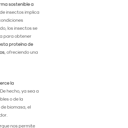
rma sostenible a
de insectos implica
 condiciones
o, los insectos se
da para obtener
esta proteína de
sos
, ofreciendo una
erce la
. De hecho, ya sea a
les o de la
 de biomasa, el
dor.
orque nos permite