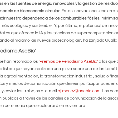
es en las fuentes de energía renovables y la gestión de resid
 modelo de bioeconomía circular
. Estas innovaciones encierra
cir nuestra dependencia de los combustibles fósiles
, minimiza
ás ecológico y sostenible. Y, por último, el potencial de innov
atos que ofrecen la IA y las técnicas de supercomputación ac
ndo al máximo las nuevas biotecnologías”, ha zanjado Guallar
iodismo AseBio’
se han retomado los
‘Premios de Periodismo AseBio’
a los que
iodistas que hayan realizado una pieza sobre una de las temá
la agroalimentación, la transformación industrial, salud o fina
tos y medios de comunicación que deseen participar pueden c
y enviar los trabajos al e-mail
ajimenez@asebio.com
. Los nom
públicos a través de los canales de comunicación de la asoci
na ceremonia que se celebrará en noviembre.