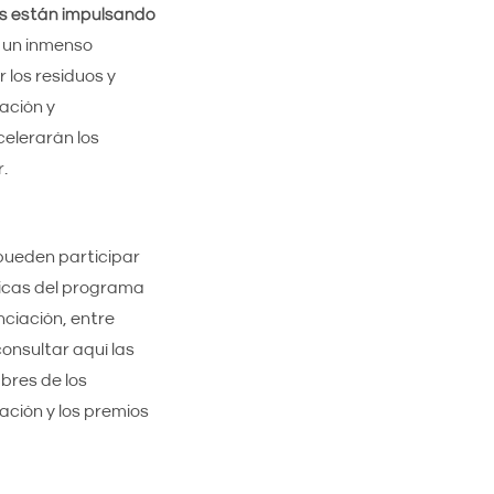
uos están impulsando
n un inmenso
r los residuos y
ación y
elerarán los
.
 pueden participar
ticas del programa
nciación, entre
onsultar aquí las
bres de los
ación y los premios