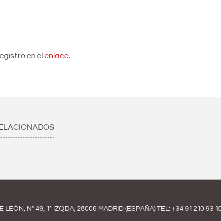
egistro en el
enlace
.
ELACIONADOS
E LEÓN, Nº 49, 1º IZQDA, 28006 MADRID (ESPAÑA) TEL:
+34 91 210 93 1