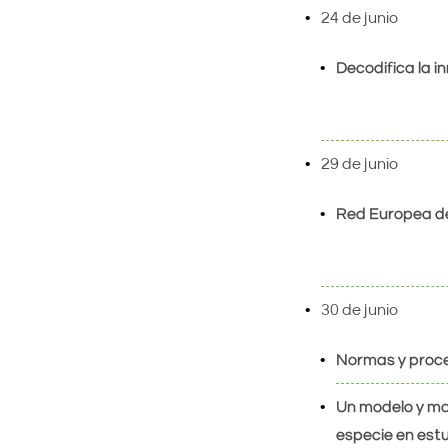
24 de junio
Decodifica la 
29 de junio
Red Europea de
30 de junio
Normas y proce
Un modelo y ma
especie en est