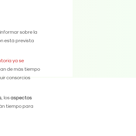
 informar sobre la
ón está prevista
toria ya se
ngan de más tiempo
uir consorcios
s
, los
aspectos
irán tiempo para