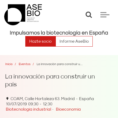
Toggle
Toggle
search
navigat
Impulsamos la biotecnología en España
Hazte socio
Informe AseBio
Inicio
Eventos
La innovación para construir un país
La innovación para construir un
país
COAM, Calle Hortaleza 63. Madrid
España
10/07/2019
09:30
-
12:30
Biotecnología industrial
Bioeconomía