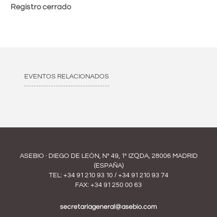
Registro cerrado
EVENTOS RELACIONADOS
ASEBIO · DIEGO DE LEÓN, Nº 49, 1º IZQDA, 28006 MADRID
(ESPAÑA)
TEL:
+34 91 210 93 10
/
+34 91 210 93 74
FAX: +34 91 250 00 63
secretariageneral@asebio.com