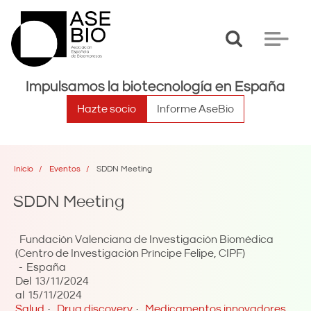
Toggle
Toggle
search
navigat
Impulsamos la biotecnología en España
Hazte socio
Informe AseBio
Inicio
Eventos
SDDN Meeting
SDDN Meeting
Fundación Valenciana de Investigación Biomédica
(Centro de Investigación Príncipe Felipe, CIPF)
España
Del
13/11/2024
al
15/11/2024
Salud
Drug discovery
Medicamentos innovadores