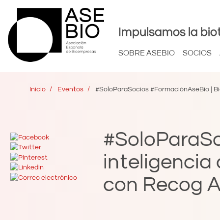
Impulsamos la bio
SOBRE ASEBIO
SOCIOS
Inicio
Eventos
#SoloParaSocios #FormaciónAseBio | Big d
#SoloParaSo
inteligencia 
con Recog A