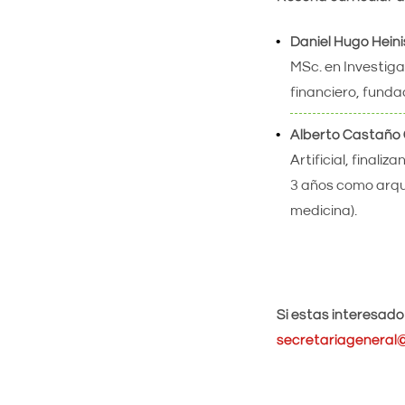
Daniel Hugo Heini
MSc. en Investigac
financiero, funda
Alberto Castaño 
Artificial, finali
3 años como arqui
medicina).
Si estas interesado
secretariageneral