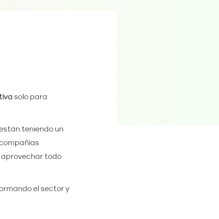
tiva
solo para
e están teniendo un
s compañías
a aprovechar todo
ormando el sector y