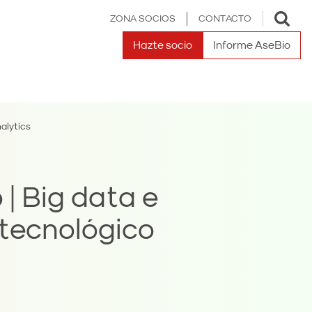
Toggle
ZONA SOCIOS
CONTACTO
search
Hazte socio
Informe AseBio
alytics
| Big data e
iotecnológico