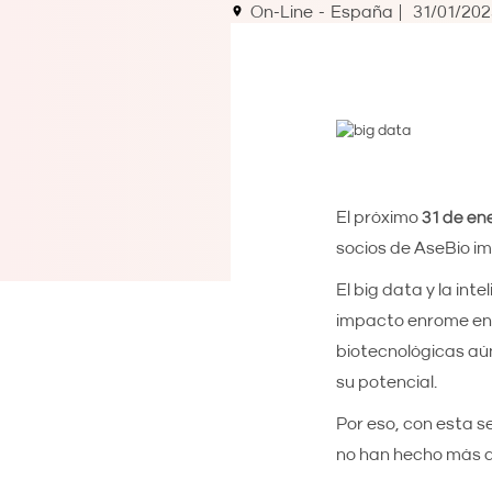
On-Line
España
31/01/202
El próximo
31 de en
socios de AseBio im
El big data y la int
impacto enrome en 
biotecnológicas aún
su potencial.
Por eso, con esta 
no han hecho más 