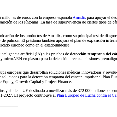
 millones de euros con la empresa española
Amadix
para apoyar el des
parición de los síntomas. La tasa de supervivencia de ciertos tipos de 
abricación de los productos de Amadix, como su principal test de diagnós
y de pulmón. El préstamo también apoyará el plan de
expansión intern
mercado europeo como en el estadounidense.
nteligencia artificial (IA) a las pruebas de
detección temprana del cá
ínas y microARN en plasma para la detección precoz de lesiones premalig
tups europeas que desarrollan soluciones médicas innovadoras y revolu
soluciones para la detección temprana del cáncer, impulsar el Plan Eu
e Equity, Growth Capital y Project Finance.
 insignia de la UE destinado a movilizar más de 372 000 millones de eu
021-2027. El proyecto contribuye al
Plan Europeo de Lucha contra el Cá