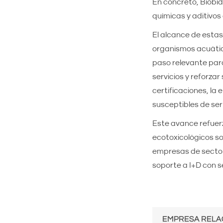
En concreto, Biobid
químicas y aditivos 
El alcance de estas
organismos acuátic
paso relevante para
servicios y reforza
certificaciones, l
susceptibles de ser 
Este avance refuer
ecotoxicológicos s
empresas de sector
soporte a I+D con s
EMPRESA RELA