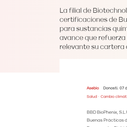
La filial de Biotechn
certificaciones de B
para sustancias quími
avance que refuerza 
relevante su cartera 
Asebio
Donosti
07 d
Salud
Cambio climát
BBD BioPhenix, S.L.U
Buenas Prácticas d