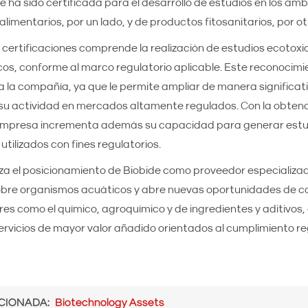
e ha sido certificada para el desarrollo de estudios en los ám
alimentarios, por un lado, y de productos fitosanitarios, por ot
 certificaciones comprende la realización de estudios ecotoxi
os, conforme al marco regulatorio aplicable. Este reconocim
 la compañía, ya que le permite ampliar de manera significati
r su actividad en mercados altamente regulados. Con la obten
a empresa incrementa además su capacidad para generar estu
utilizados con fines regulatorios.
za el posicionamiento de Biobide como proveedor especializa
obre organismos acuáticos y abre nuevas oportunidades de c
es como el químico, agroquímico y de ingredientes y aditivos
ervicios de mayor valor añadido orientados al cumplimiento re
CIONADA
Biotechnology Assets