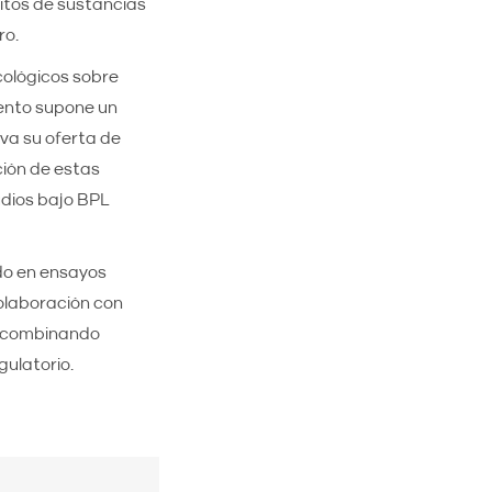
bitos de sustancias
ro.
cológicos sobre
iento supone un
va su oferta de
ción de estas
dios bajo BPL
do en ensayos
olaboración con
, combinando
gulatorio.