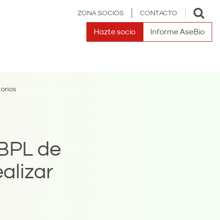
Toggle
ZONA SOCIOS
CONTACTO
search
Hazte socio
Informe AseBio
torios
 BPL de
alizar