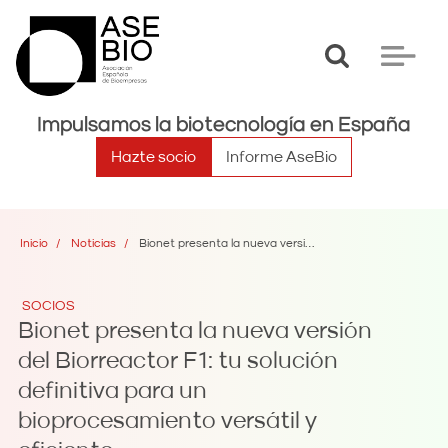
Toggle
Toggle
search
navigat
Impulsamos la biotecnología en España
Hazte socio
Informe AseBio
Inicio
Noticias
Bionet presenta la nueva versión del Biorreactor F1: tu solución definitiva para un bioprocesamiento versátil y eficiente
SOCIOS
Bionet presenta la nueva versión
del Biorreactor F1: tu solución
definitiva para un
bioprocesamiento versátil y