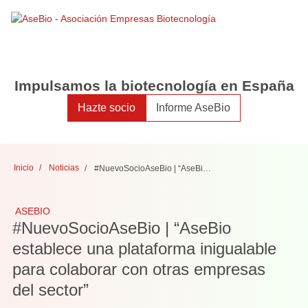
Toggle
Togg
search
navig
Impulsamos la biotecnología en España
Hazte socio
Informe AseBio
Inicio
Noticias
#NuevoSocioAseBio | “AseBio establece una plataforma inigualable para colaborar con otras empresas del sector”
ASEBIO
#NuevoSocioAseBio | “AseBio
establece una plataforma inigualable
para colaborar con otras empresas
del sector”