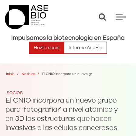
Toggle
Toggle
search
navigat
Impulsamos la biotecnología en España
Hazte socio
Informe AseBio
Inicio
Noticias
El CNIO incorpora un nuevo grupo para ‘fotografiar’ a nivel atómico y en 3D las estructuras que hacen invasivas a las células cancerosas
SOCIOS
El CNIO incorpora un nuevo grupo
para ‘fotografiar’ a nivel atómico y
en 3D las estructuras que hacen
invasivas a las células cancerosas