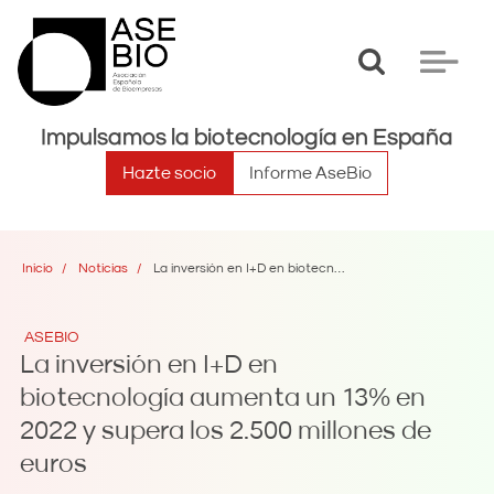
Toggle
Toggle
search
navigat
Impulsamos la biotecnología en España
Hazte socio
Informe AseBio
Inicio
Noticias
La inversión en I+D en biotecnología aumenta un 13% en 2022 y supera los 2.500 millones de euros
ASEBIO
La inversión en I+D en
biotecnología aumenta un 13% en
2022 y supera los 2.500 millones de
euros