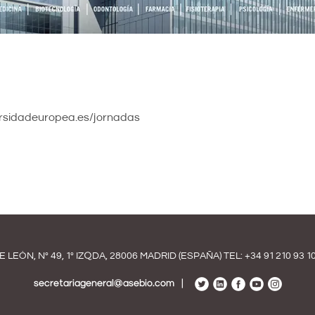
ersidadeuropea.es/jornadas
E LEÓN, Nº 49, 1º IZQDA, 28006 MADRID (ESPAÑA) TEL:
+34 91 210 93 1
secretariageneral@asebio.com