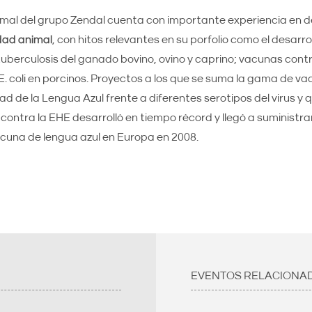
imal del grupo Zendal cuenta con importante experiencia en d
dad animal
, con hitos relevantes en su porfolio como el desarr
berculosis del ganado bovino, ovino y caprino; vacunas contr
E. coli en porcinos. Proyectos a los que se suma la gama de v
d de la Lengua Azul frente a diferentes serotipos del virus y q
ontra la EHE desarrolló en tiempo récord y llegó a suministra
acuna de lengua azul en Europa en 2008.
EVENTOS RELACIONA