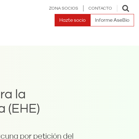
Toggle
ZONA SOCIOS
CONTACTO
search
Hazte socio
Informe AseBio
ra la
a (EHE)
acuna por petición del