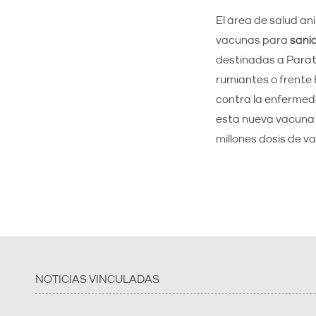
El área de salud an
vacunas para
sani
destinadas a Paratu
rumiantes o frente 
contra la enfermeda
esta nueva vacuna c
millones dosis de v
NOTICIAS VINCULADAS