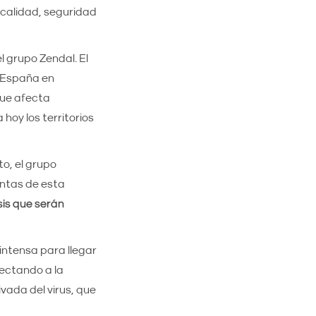
a calidad, seguridad
 grupo Zendal. El
e España en
que afecta
hoy los territorios
o, el grupo
entas de esta
sis que serán
intensa para llegar
ectando a la
vada del virus, que