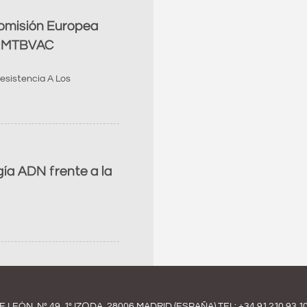
Comisión Europea
na MTBVAC
esistencia A Los
ía ADN frente a la
E LEÓN, Nº 49, 1º IZQDA, 28006 MADRID (ESPAÑA) TEL:
+34 91 210 93 1