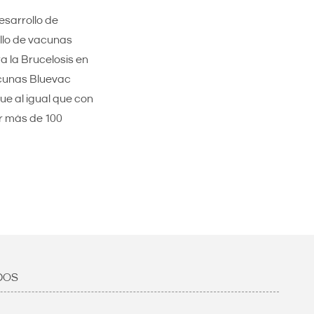
esarrollo de
ollo de vacunas
a la Brucelosis en
acunas Bluevac
ue al igual que con
r más de 100
DOS