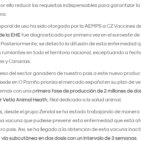
or ello reducir los requisitos indispensables para garantizar l
sma.
poral de uso ha sido otorgada por la AEMPS a CZ Vaccines del
 de la EHE
fue diagnosticado por primera vez en el suroeste d
 Posteriormente, se detectó la difusión de esta enfermedad 
 rumiantes en todo el territorio nacional, exceptuando a fecha 
es y Canarias.
cceso del sector ganadero de nuestro país a este nuevo product
sede en O Porriño prioriza el mercado español en su plan de v
demás con una p
rimera fase de producción de 2 millones de do
r Vetia Animal Heath
, filial dedicada a la salud animal.
s, desde el grupo Zendal se ha estado trabajando de manera 
una vacuna que pudiese prevenir esta enfermedad que está af
o país. Así, se ha llegado a la obtención de esta vacuna inacti
r
vía subcutánea en dos dosis con un intervalo de 3 semanas
.