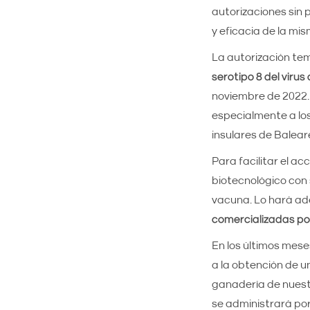
autorizaciones sin p
y eficacia de la mi
La autorización tem
serotipo 8 del virus
noviembre de 2022.
especialmente a los
insulares de Balear
Para facilitar el a
biotecnológico con 
vacuna. Lo hará a
comercializadas po
En los últimos mese
a la obtención de 
ganadería de nuestr
se administrará po