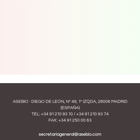
ASEBIO · DIEGO DE LEÓN, Nº 49, 1º IZQDA, 28006 MADRID
(ESPAÑA)
TEL:
+34 91 210 93 10
/
+34 91 210 93 74
FAX: +34 91 250 00 63
secretariageneral@asebio.com