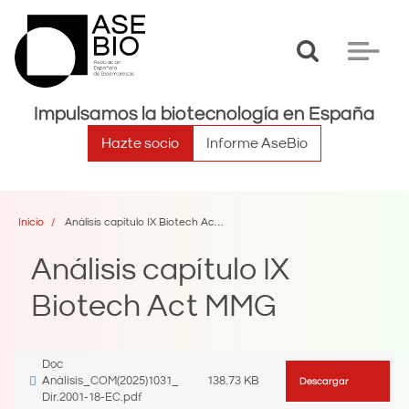
Toggle
Toggle
search
navigat
Impulsamos la biotecnología en España
Hazte socio
Informe AseBio
Inicio
Análisis capítulo IX Biotech Act MMG
Análisis capítulo IX
Biotech Act MMG
Archivo
Doc
Análisis_COM(2025)1031_
138.73 KB
Descargar
Dir.2001-18-EC.pdf