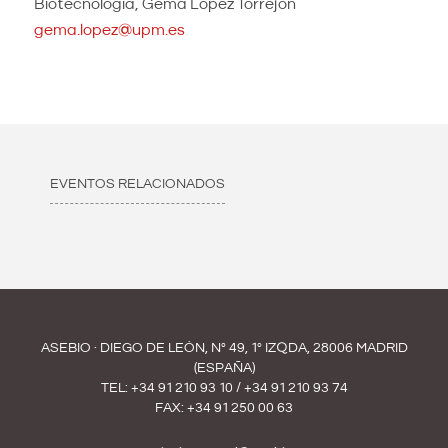
Biotecnología, Gema López Torrejón
gema.lopez@upm.es
EVENTOS RELACIONADOS
ASEBIO · DIEGO DE LEÓN, Nº 49, 1º IZQDA, 28006 MADRID
(ESPAÑA)
TEL:
+34 91 210 93 10
/
+34 91 210 93 74
FAX: +34 91 250 00 63