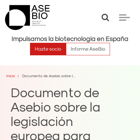
Toggle
Toggle
search
navigat
Impulsamos la biotecnología en España
Hazte socio
Informe AseBio
Inicio
Documento de Asebio sobre la legislación europea para productos de diagnóstico in vitro (2016)
Documento de
Asebio sobre la
legislación
europea para