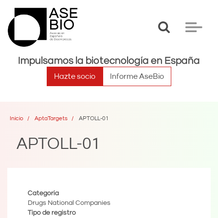
Toggle
Toggle
search
navigat
Impulsamos la biotecnología en España
Hazte socio
Informe AseBio
Inicio
AptaTargets
APTOLL-01
APTOLL-01
Categoría
Drugs National Companies
Tipo de registro