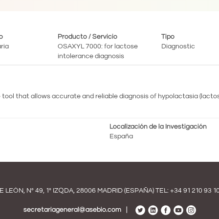
ro
Producto / Servicio
Tipo
ria
OSAXYL 7000: for lactose
Diagnostic
intolerance diagnosis
l that allows accurate and reliable diagnosis of hypolactasia (lactose
Localización de la Investigación
España
E LEÓN, Nº 49, 1º IZQDA, 28006 MADRID (ESPAÑA) TEL:
+34 91 210 93 1
secretariageneral@asebio.com