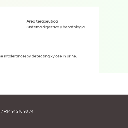
Area terapéutica
Sistema digestivo y hepatología
 intolerance) by detecting xylose in urine.
0
/
+34 91 210 93 74