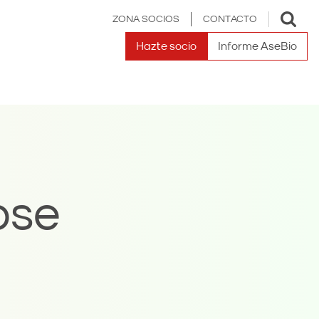
Toggle
ZONA SOCIOS
CONTACTO
search
Hazte socio
Informe AseBio
ose