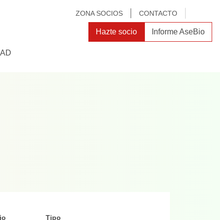
Toggle
ZONA SOCIOS
CONTACTO
search
Hazte socio
Informe AseBio
DAD
io
Tipo