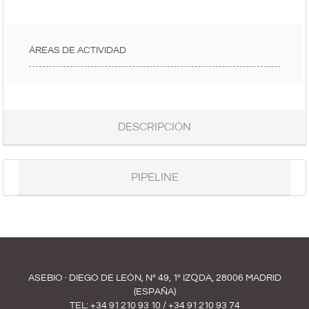
ÁREAS DE ACTIVIDAD
DESCRIPCIÓN
PIPELINE
ASEBIO · DIEGO DE LEÓN, Nº 49, 1º IZQDA, 28006 MADRID
(ESPAÑA)
TEL:
+34 91 210 93 10
/
+34 91 210 93 74