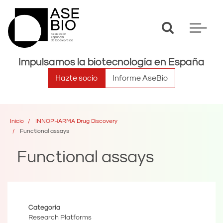
Toggle
Toggle
search
navigat
Impulsamos la biotecnología en España
Hazte socio
Informe AseBio
Inicio
INNOPHARMA Drug Discovery
Functional assays
Functional assays
Categoría
Research Platforms