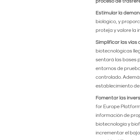
proceso de trasfer
Estimular la dema
biológico, y propor
proteja y valore la
Simplificar las vías
biotecnológicas lle
sentará las bases p
entornos de prueba
controlado. Además,
establecimiento de 
Fomentar las invers
for Europe Platform
información de prop
biotecnología y bio
incrementar el bajo