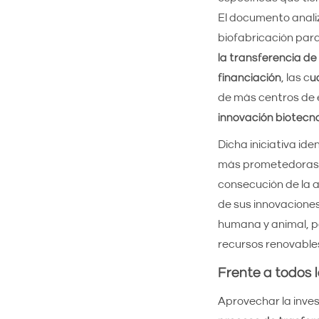
El documento analiza
biofabricación par
la transferencia de
financiación
, las c
u
de más centros de e
innovación biotecn
Dicha iniciativa ide
más prometedoras de
consecución de la a
de sus innovaciones
humana y animal, pa
recursos renovables
Frente a todos 
Aprovechar la inves