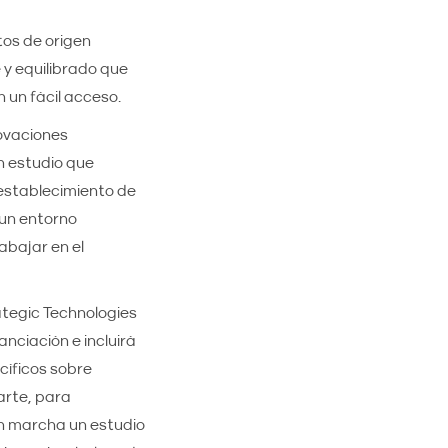
tos de origen
 y equilibrado que
 un fácil acceso.
ovaciones
n estudio que
 establecimiento de
un entorno
abajar en el
rategic Technologies
nciación e incluirá
cíficos sobre
arte, para
en marcha un estudio