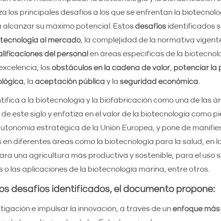
 los principales desafíos a los que se enfrentan la biotecnolog
a alcanzar su máximo potencial. Estos
desafíos
identificados s
 tecnología al mercado
, la complejidad de la normativa vigente
alificaciones del personal
en áreas específicas de la biotecnol
xcelencia, los
obstáculos en la cadena de valor
,
potenciar la 
ológica
, la
aceptación pública
y la
seguridad económica
.
ntifica a la biotecnología y la biofabricación como una de las 
 este siglo y enfatiza en el valor de la biotecnología como pi
utonomía estratégica de la Unión Europea, y pone de manifie
 en diferentes áreas como la biotecnología para la salud, en l
ra una agricultura más productiva y sostenible, para el uso s
 o las aplicaciones de la biotecnología marina, entre otros.
los desafíos identificados, el documento propone:
tigación e impulsar la innovación, a través de un
enfoque más 