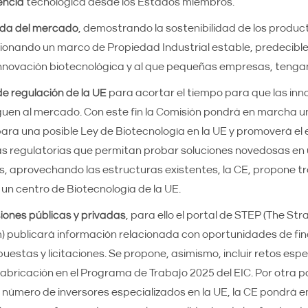
encia
tecnológica desde los Estados miembros.
nda del mercado
, demostrando la sostenibilidad de los produc
cionando un marco de Propiedad Industrial estable, predecible
 innovación biotecnológica y al que pequeñas empresas, tengan
 de regulación de la UE
para acortar el tiempo para que las inn
guen al mercado. Con este fin la Comisión pondrá en marcha u
ara una posible Ley de Biotecnología en la UE y promoverá el
s regulatorias que permitan probar soluciones novedosas en 
 aprovechando las estructuras existentes, la CE, propone tr
un centro de Biotecnología de la UE.
iones públicas y privadas
, para ello el portal de STEP (The St
) publicará información relacionada con oportunidades de fina
uestas y licitaciones. Se propone, asimismo, incluir retos espe
fabricación en el Programa de Trabajo 2025 del EIC. Por otra p
 número de inversores especializados en la UE, la CE pondrá 