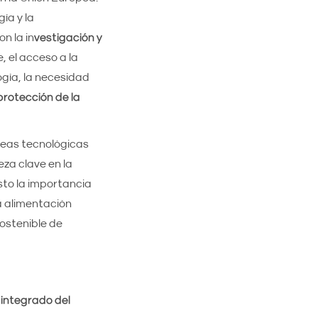
ía y la
on la in
vestigación y
, el acceso a la
ogía, la necesidad
protección
de la
áreas tecnológicas
eza clave en la
sto la importancia
a alimentación
ostenible de
integrado del