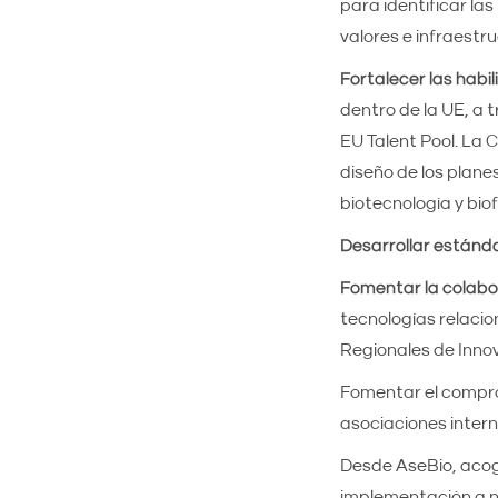
para identificar la
valores e infraestr
Fortalecer las habi
dentro de la UE, a t
EU Talent Pool. La 
diseño de los plan
biotecnología y bio
Desarrollar estánd
Fomentar la colabor
tecnologías relacio
Regionales de Inno
Fomentar el compro
asociaciones intern
Desde AseBio, acog
implementación a ni