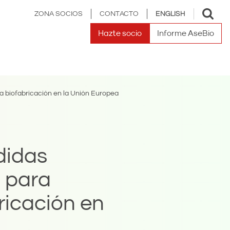
Toggle
ZONA SOCIOS
CONTACTO
ENGLISH
search
Hazte socio
Informe AseBio
a biofabricación en la Unión Europea
didas
 para
ricación en