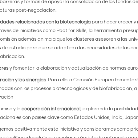
s barreras y formas de apoyar la consolidación de los fondos de
ucturas post-negociación.
lidades relacionadas con la biotecnología
para hacer crecer y r
ravés de iniciativas como Pact for Skills, la herramienta presu
Comisión además anima a que los clústeres asesoren a las univ
es de estudio para que se adapten a las necesidades de las c
fabricación.
ares
y fomentar la elaboración y actualización de normas eur
ación y las sinergias
. Para ello la Comisión Europea fomentar
nadas con los procesos biotecnológicos y de biofabricación, a 
vación
miso y la
cooperación internacional
, explorando la posibilida
acionales con países clave como Estados Unidos, India, Japón 
emos positivamente esta iniciativa y consideramos como prior
vel político y legislativo y ampliar su ámbito de actuación par