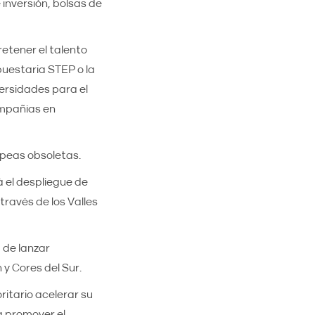
 inversión, bolsas de
etener el talento
puestaria STEP o la
ersidades para el
ompañías en
opeas obsoletas.
á el despliegue de
través de los Valles
d de lanzar
y Cores del Sur.
itario acelerar su
a promover el