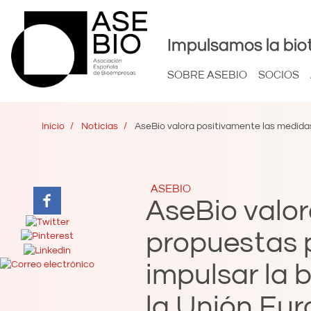
Impulsamos la bio
SOBRE ASEBIO
SOCIOS
Inicio
Noticias
AseBio valora positivamente las medidas
ASEBIO
AseBio valo
propuestas 
impulsar la 
la Unión Eu