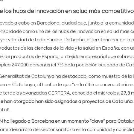
e los hubs de innovación en salud más competitivo
 llevado a cabo en Barcelona, ciudad que, junto a la comunid
onsolidado como uno de los hubs de innovación en salud más c
or vitalidad de toda Europa. De hecho, el territorio ocupa la 
oductos de las ciencias de la vida y la salud en España, con u
% de productos de España, un tejido empresarial que sobrepa
plea 247.000 personas (el 7% de la población ocupada de Ca
a Generalitat de Catalunya ha destacado, como muestra de la 
co en Catalunya, el hecho de que “en la última convocatoria 
 de terapias avanzadas CERTERA, conocida el miércoles,
27,3 m
e se han otorgado han sido asignados a proyectos de Cataluña
tal”.
 ha llegado a Barcelona en un momento “clave” para Catalu
ar el desarrollo del sector sanitario en la comunidad y consol