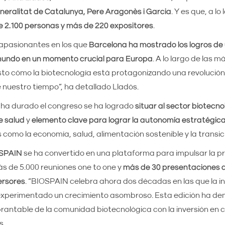
neralitat de Catalunya, Pere Aragonès i Garcia
. Y es que, a lo
 2.100 personas y más de 220 expositores
.
 apasionantes en los que
Barcelona ha mostrado los logros de 
mundo en un momento crucial para Europa
. A lo largo de las 
to cómo la biotecnología está protagonizando una revolución
e nuestro tiempo”, ha detallado Lladós.
e ha durado el congreso se ha logrado
situar al sector biotecn
e salud
y
elemento clave para lograr la autonomía estratégic
como la economía, salud, alimentación sostenible y la transici
SPAIN
se ha convertido en una plataforma para impulsar la 
s de 5.000 reuniones one to one y
más de 30 presentaciones 
ersores
. “BIOSPAIN celebra ahora dos décadas en las que la i
experimentado un crecimiento asombroso. Esta edición ha de
ntable de la comunidad biotecnológica con la inversión en ci
s.