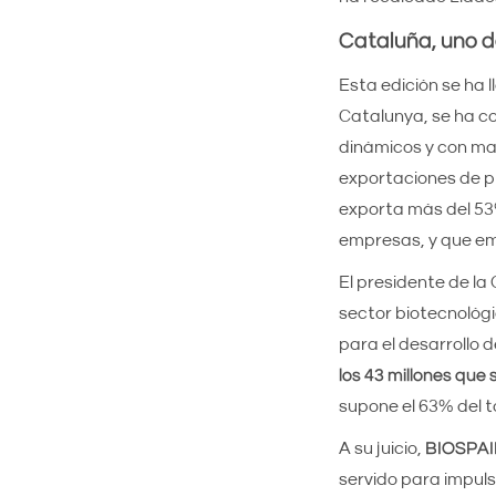
Cataluña, uno d
Esta edición se ha
Catalunya, se ha c
dinámicos y con may
exportaciones de pr
exporta más del 53
empresas, y que em
El presidente de l
sector biotecnológi
para el desarrollo
los 43 millones qu
supone el 63% del to
A su juicio,
BIOSPAIN
servido para impuls