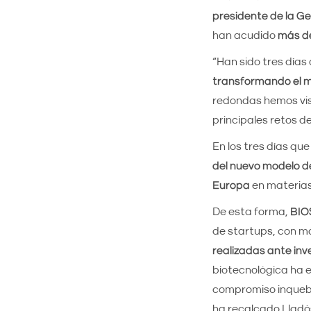
presidente de la Ge
han acudido
más de
“Han sido tres días
transformando el 
redondas hemos vis
principales retos d
En los tres días qu
del nuevo modelo d
Europa
en materias 
De esta forma,
BIO
de startups, con má
realizadas ante inv
biotecnológica ha 
compromiso inquebra
ha recalcado Lladó