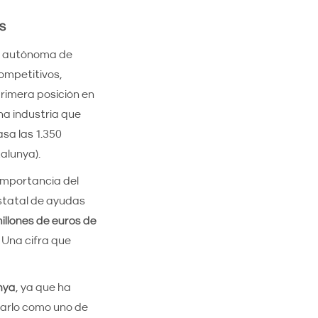
s
ad autónoma de
ompetitivos,
primera posición en
na industria que
sa las 1.350
talunya).
importancia del
estatal de ayudas
illones de euros de
. Una cifra que
nya
, ya que ha
idarlo como uno de