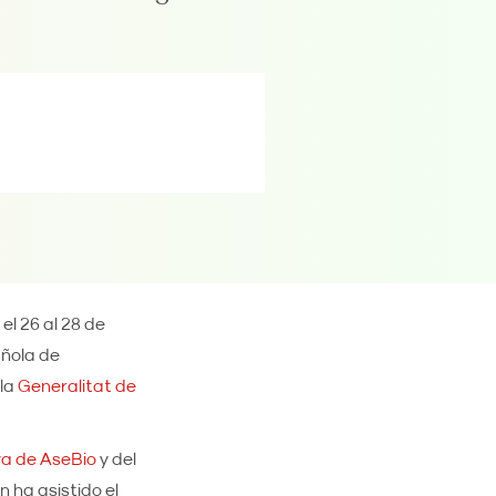
el 26 al 28 de
añola de
 la
Generalitat de
va de AseBio
y del
n ha asistido el