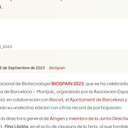
.
8 de Septiembre de 2023
BioSpain
acional de Biotecnología
BIOSPAIN 2023
, que se ha celebrado 
ra de Barcelona – Montjuïc, organizado por la Asociación Esp
o) en colaboración con
Biocat
, el
Ajuntament de Barcelona
y
ado su undécima edición con cifras récord de participación.
 la directora general de
Amgen
y
miembro de la Junta Directi
t,
Fina Lladós
, en el acto de clausura de la feria, al que tambié