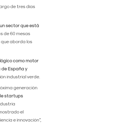
 largo de tres días
un sector que está
más de 60 mesas
 que aborda los
ológico como motor
a de España y
ón industrial verde.
próxima generación
de startups
ndustria
mostrado el
encia e innovación”,