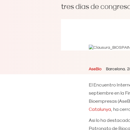
tres días de congreso
AseBio
Barcelona
2
El Encuentro Intern
septiembre en la Fi
Bioempresas (AseBi
Catalunya
, ha cerr
Así lo ha destacado
Patronato de Bioca