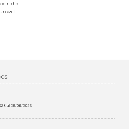
y como ha
a nivel
DOS
023
al
28/09/2023