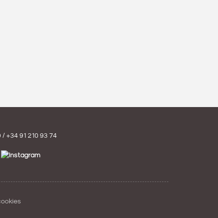
0
/
+34 91 210 93 74
cookies