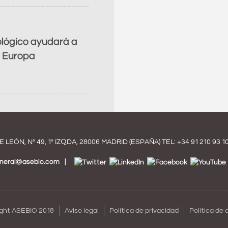
ológico ayudará a
y Europa
E LEÓN, Nº 49, 1º IZQDA, 28006 MADRID (ESPAÑA) TEL:
+34 91 210 93 1
eneral@asebio.com
ght ASEBIO 2018
Aviso legal
Política de privacidad
Política de 