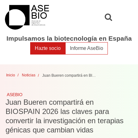
Toggle
Toggle
search
naviga
Impulsamos la biotecnología en España
Hazte socio
Informe AseBio
Inicio
Noticias
Juan Bueren compartirá en BIOSPAIN 2026 las claves para convertir la investigación en terapias génicas que cambian vidas
ASEBIO
Juan Bueren compartirá en
BIOSPAIN 2026 las claves para
convertir la investigación en terapias
génicas que cambian vidas