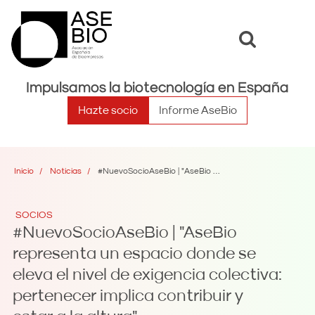
Toggle
Toggle
search
naviga
Impulsamos la biotecnología en España
Hazte socio
Informe AseBio
Inicio
Noticias
#NuevoSocioAseBio | "AseBio representa un espacio donde se eleva el nivel de exigencia colectiva: pertenecer implica contribuir y estar a la altura"
SOCIOS
#NuevoSocioAseBio | "AseBio
representa un espacio donde se
eleva el nivel de exigencia colectiva:
pertenecer implica contribuir y