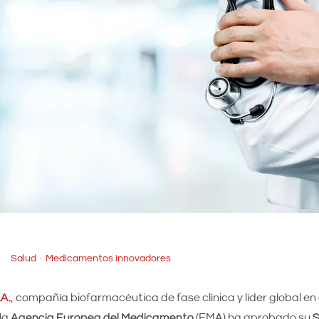
Salud
Medicamentos innovadores
A.
, compañía biofarmacéutica de fase clínica y líder global en
la
Agencia Europea del Medicamento
(EMA) ha aprobado su
S