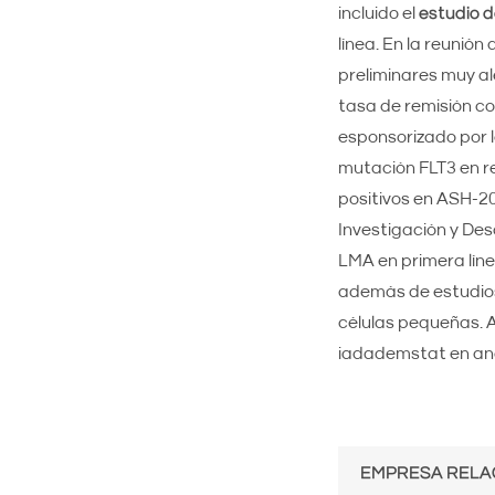
incluido el
estudio d
línea. En la reunió
preliminares muy a
tasa de remisión co
esponsorizado por 
mutación FLT3 en re
positivos en ASH-20
Investigación y Des
LMA en primera líne
además de estudios
células pequeñas. A
iadademstat en ane
EMPRESA RELA