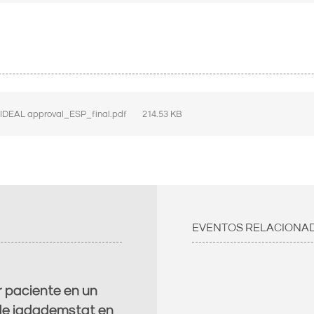
 IDEAL approval_ESP_final.pdf
214.53 KB
EVENTOS RELACIONA
 paciente en un
 de iadademstat en