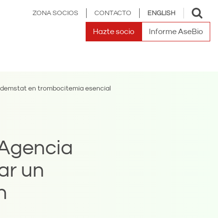
Toggle
ZONA SOCIOS
CONTACTO
ENGLISH
search
Hazte socio
Informe AseBio
dademstat en trombocitemia esencial
 Agencia
ar un
n