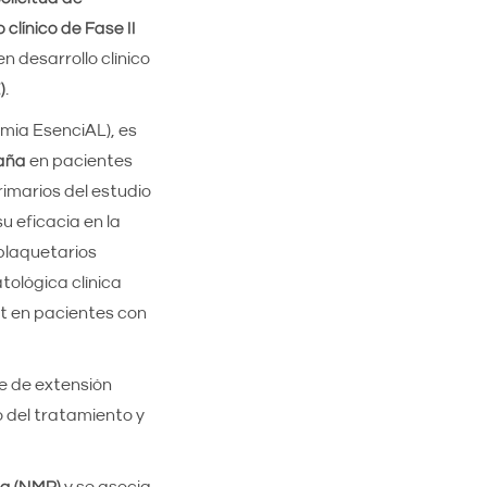
 clínico de Fase II
n desarrollo clínico
)
.
mia EsenciAL), es
paña
en pacientes
rimarios del estudio
u eficacia en la
plaquetarios
tológica clínica
t en pacientes con
e de extensión
 del tratamiento y