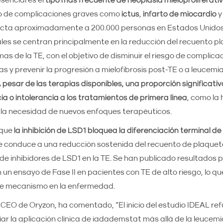
sencial es el
tipo más frecuente de neoplasia mieloproliferati
o de complicaciones graves como
ictus
,
infarto de miocardio
cta aproximadamente a 200.000 personas en Estados Unidos.
es se centran principalmente en la reducción del recuento pla
mas de la TE, con el objetivo de disminuir el riesgo de complica
y prevenir la progresión a mielofibrosis post-TE o a leucemi
 pesar de las terapias disponibles, una proporción significati
ia o intolerancia a los tratamientos de primera línea
, como la 
 la necesidad de nuevos enfoques terapéuticos.
 que
la inhibición de LSD1 bloquea la diferenciación terminal d
ue conduce a una reducción sostenida del recuento de plaquet
de inhibidores de LSD1 en la TE. Se han publicado resultados p
 un ensayo de Fase II en pacientes con TE de alto riesgo, lo qu
te mecanismo en la enfermedad.
, CEO de Oryzon, ha comentado, “El inicio del estudio IDEAL re
ar la aplicación clínica de iadademstat más allá de la leucem