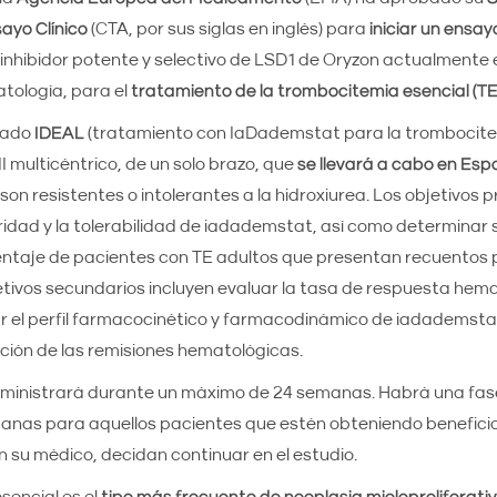
ayo Clínico
(CTA, por sus siglas en inglés) para
iniciar un ensayo
l inhibidor potente y selectivo de LSD1 de Oryzon actualmente e
tología, para el
tratamiento de la trombocitemia esencial (TE
nado
IDEAL
(tratamiento con IaDademstat para la trombocite
I multicéntrico, de un solo brazo, que
se llevará a cabo en Es
on resistentes o intolerantes a la hidroxiurea. Los objetivos p
ridad y la tolerabilidad de iadademstat, así como determinar s
entaje de pacientes con TE adultos que presentan recuentos 
tivos secundarios incluyen evaluar la tasa de respuesta hema
r el perfil farmacocinético y farmacodinámico de iadademsta
ación de las remisiones hematológicas.
inistrará durante un máximo de 24 semanas. Habrá una fas
manas para aquellos pacientes que estén obteniendo beneficio
 su médico, decidan continuar en el estudio.