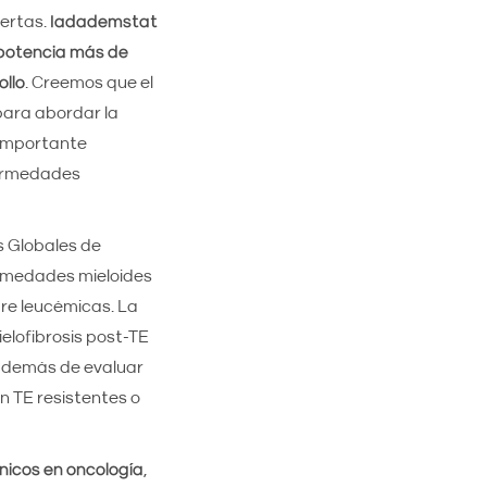
ertas.
Iadademstat
a potencia más de
ollo
. Creemos que el
para abordar la
 importante
fermedades
s Globales de
fermedades mieloides
dre leucémicas. La
elofibrosis post-TE
además de evaluar
n TE resistentes o
nicos en oncología
,