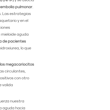
va (NMP)
y se asocia
y
embolia pulmonar
.
 Las estrategias
quetario y en el
ciones
a mieloide aguda
va de pacientes
hidroxiurea, lo que
e los megacariocitos
as circulantes,
ositivos con otro
e valida
fuerza nuestra
ia aguda hacia