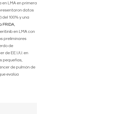
a en LMA en primera
 presentaron datos
) del 100% y una
o FRIDA
,
eritinib en LMA con
s preliminares
erdo de
cer de EE.UU. en
as pequeñas,
cáncer de pulmón de
que evalúa