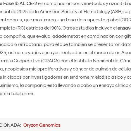
e Fase Ib ALICE-2
en combinación con venetoclax y azacitidin
n anual de 2025 de la American Society of Hematology (ASH) se
lentadores, que mostraron una tasa de respuesta global (ORR
mpleta (RC) estricta del 90%. Otros estudios incluyen el
ensay
la compañía, que evalúa iadademstat en combinación con gilt
caída o refractaria, para el que también se presentaron dato
25, así como varios ensayos realizados en el marco de un Acu
arrollo Cooperativo (CRADA) con el Instituto Nacional del Cán
a, neoplasias mieloproliferativas y cáncer de pulmón de célul
 iniciados por investigadores en síndrome mielodisplásico y 
simismo, la compañía está llevando a cabo un ensayo clínico 
mia falciforme.
CIONADA
Oryzon Genomics