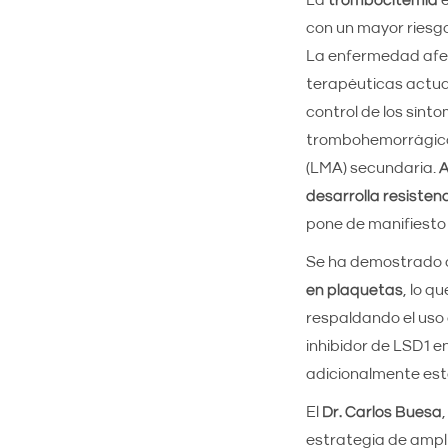
La
trombocitemia
e
con un mayor riesg
La enfermedad afe
terapéuticas actual
control de los sínto
trombohemorrágicas 
(LMA) secundaria.
A
desarrolla resistenc
pone de manifiesto
Se ha demostrado
en plaquetas
, lo q
respaldando el uso 
inhibidor de LSD1 en
adicionalmente es
El
Dr. Carlos Buesa
estrategia de ampli