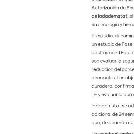
Autorización de Ens
de iadademstat
, e
en oncología y hema
El estudio, denomi
un estudio de Fase I
adultos con TE que s
son evaluar la segu
reducción del porc
anormales. Los obje
duradera, confirma
TE y evaluar la dur
Iadademstat se adm
adicional de 24 se
que, de acuerdo con