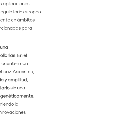
s aplicaciones
regulatorio europeo
lmente en ámbitos
orcionadas para
 una
ollarlas
. En el
s cuenten con
eficaz. Asimismo,
ia y amplitud
,
tario
sin una
 genéticamente
,
niendo la
innovaciones