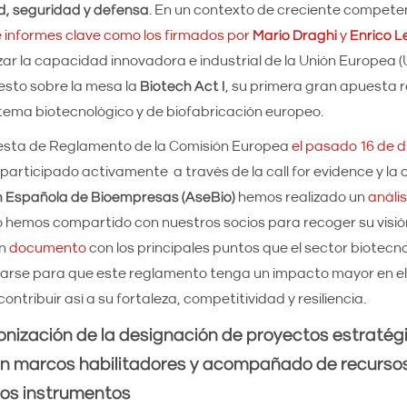
ad, seguridad y defensa
. En un contexto de creciente competen
 informes clave como los firmados por
Mario Draghi
y
Enrico L
ar la capacidad innovadora e industrial de la Unión Europea (U
esto sobre la mesa la
Biotech Act I
, su primera gran apuesta 
stema biotecnológico y de biofabricación europeo.
esta de Reglamento de la Comisión Europea
el pasado 16 de 
 participado activamente
a través de la call for evidence y la
n Española de Bioempresas (AseBio)
hemos realizado un
análi
o hemos compartido con nuestros socios para recoger su visión
un
documento
con los principales puntos que el sector biotecn
arse para que este reglamento tenga un impacto mayor en e
contribuir así a su fortaleza, competitividad y resiliencia.
ización de la designación de proyectos estratégi
n marcos habilitadores y acompañado de recursos 
los instrumentos