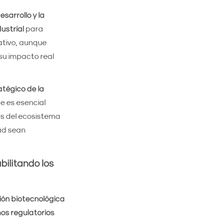
esarrollo y la
ustrial
para
ativo, aunque
su impacto real
atégico de la
e es esencial
es del ecosistema
ad sean
bilitando los
ión biotecnológica
os regulatorios