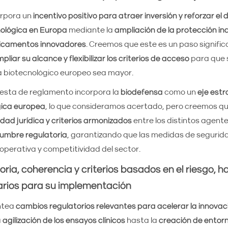
orpora un
incentivo positivo para atraer inversión y reforzar el d
nológica en Europa
mediante la
ampliación de la protección ind
camentos innovadores
. Creemos que este es un paso signific
pliar su alcance y flexibilizar los criterios de acceso
para que 
a biotecnológico europeo sea mayor.
uesta de reglamento incorpora la
biodefensa
como un
eje estr
gica europea
, lo que consideramos acertado, pero creemos qu
dad jurídica y criterios armonizados
entre los distintos agent
dumbre regulatoria
, garantizando que las medidas de segurid
operativa y competitividad del sector.
oria, coherencia y criterios basados en el riesgo, ha
arios para su implementación
ntea
cambios regulatorios relevantes para acelerar la innovac
a
agilización de los ensayos clínicos
hasta la
creación de entorn