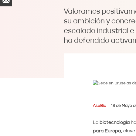
Valoramos positivame
su ambición y concrec
escalado industrial e
ha defendido activam
AseBio
18 de Mayo d
La
biotecnología
ha
para Europa
, clav