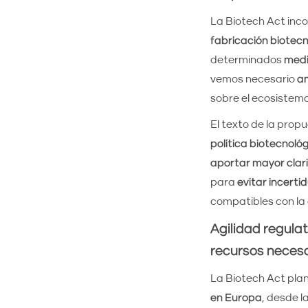
La Biotech Act inc
fabricación biotec
determinados
medi
vemos necesario
am
sobre el ecosistem
El texto de la prop
política biotecnoló
aportar mayor clari
para
evitar incerti
compatibles con la 
Agilidad regulat
recursos neces
La Biotech Act pla
en Europa
, desde l