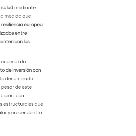
 salud
mediante
Una medida que
a resiliencia europea
.
nizados entre
uenten con los
l acceso a la
oto de inversión con
loto denominado
 pesar de este
bición, con
s estructurales que
lar y crecer dentro