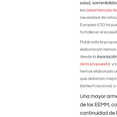
salud, sostenibilid
las
advertencias de
necesidad de reforz
Europea (CE) ha pu
fortalecer el ecosi
Publicada la propu
elaboración hemos
desde la
Asociació
de la propuesta
y l
hemos elaborado 
que deberían mejor
biotech
nacional, y 
Una mayor armon
de los EEMM, co
continuidad de 