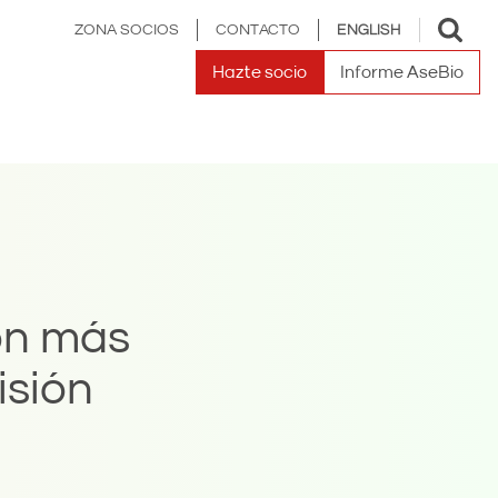
Toggle
ZONA SOCIOS
CONTACTO
ENGLISH
search
Hazte socio
Informe AseBio
on más
isión