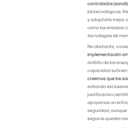
controlados (sandb
biotecnológicas. R
y adaptarlo mejor a
como los ensayos cl
tecnologías de meno
No obstante, cons
implementación ambi
ámbito de los ensay
capacidad suficient
creemos que los sa
evitando exclusion
justificación cientí
apoyamos un enfoqu
seguridad, aunque c
seguras queden excl