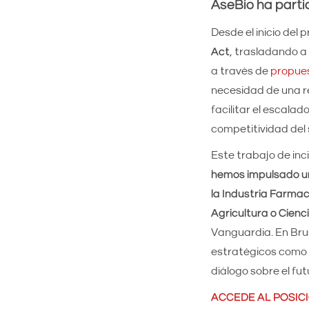
AseBio ha partic
Desde el inicio del 
Act
, trasladando a
a través de
propues
necesidad de una r
facilitar el escala
competitividad del 
Este trabajo de inc
hemos impulsado un 
la Industria Farma
Agricultura o Cienc
Vanguardia. En Brus
estratégicos como 
diálogo sobre el fut
ACCEDE AL POSICI