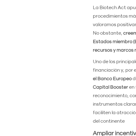
La Biotech Act ap
procedimientos más
valoramos positiva
No obstante,
creem
Estados miembro 
recursos y marcos 
Uno de los principal
financiación y, por
el Banco Europeo
d
Capital Booster
en 
reconocimiento, co
instrumentos claram
faciliten la atracc
del continente
Ampliar incentivo