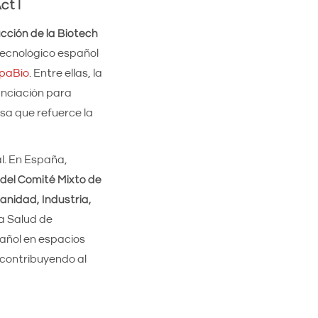
ct I
cción de la Biotech
tecnológico español
opaBio
. Entre ellas, la
anciación para
sa que refuerce la
l. En España,
 del Comité Mixto de
anidad, Industria,
a Salud de
pañol en espacios
 contribuyendo al