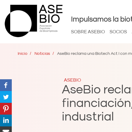
Impulsamos la bio
SOBRE ASEBIO
SOCIOS
Inicio
Noticias
AseBio reclama una Biotech Act I con más 
ASEBIO
AseBio recl
financiación,
industrial