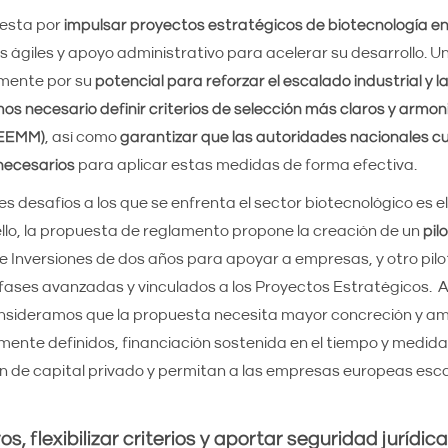
uesta por
impulsar proyectos estratégicos de biotecnología en
 ágiles y apoyo administrativo para acelerar su desarrollo. 
mente por su
potencial para reforzar el escalado industrial y l
os necesario definir criterios de selección más claros y armo
(EEMM)
, así como
garantizar que las autoridades nacionales c
necesarios
para aplicar estas medidas de forma efectiva.
es desafíos a los que se enfrenta el sector biotecnológico es e
 ello, la propuesta de reglamento propone la creación de un
pil
e Inversiones de dos años para apoyar a empresas, y otro pi
fases avanzadas y vinculados a los Proyectos Estratégicos. A
nsideramos que la propuesta necesita mayor concreción y am
ente definidos, financiación sostenida en el tiempo y medida
ión de capital privado y permitan a las empresas europeas esca
s, flexibilizar criterios y aportar seguridad jurídica