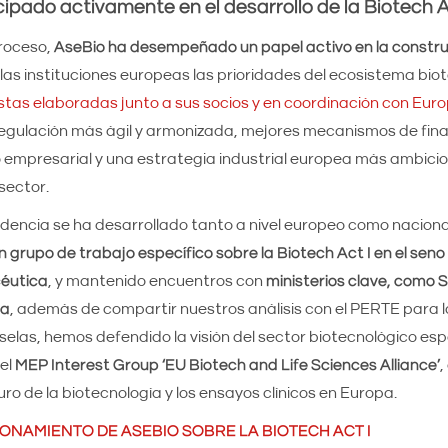
ipado activamente en el desarrollo de la Biotech A
proceso,
AseBio ha desempeñado un papel activo en la constru
 las instituciones europeas las prioridades del ecosistema bio
tas elaboradas junto a sus socios y en coordinación con Eur
egulación más ágil y armonizada, mejores mecanismos de fin
do empresarial y una estrategia industrial europea más ambicio
sector.
idencia se ha desarrollado tanto a nivel europeo como naciona
grupo de trabajo específico sobre la Biotech Act I en el seno
céutica
, y mantenido encuentros con
ministerios clave, como S
ia
, además de compartir nuestros análisis con el PERTE para l
elas, hemos defendido la visión del sector biotecnológico es
el
MEP Interest Group ‘EU Biotech and Life Sciences Alliance’
,
uro de la biotecnología y los ensayos clínicos en Europa.
ONAMIENTO DE ASEBIO SOBRE LA BIOTECH ACT I