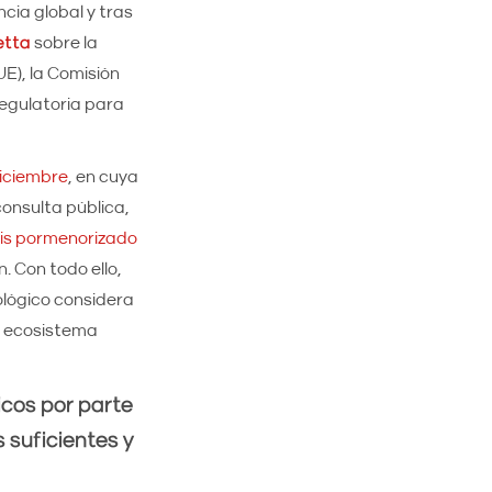
cia global y tras
etta
sobre la
E), la Comisión
regulatoria para
diciembre
, en cuya
 consulta pública,
sis pormenorizado
. Con todo ello,
ológico considera
l ecosistema
cos por parte
suficientes y