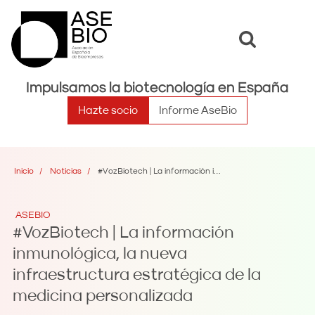
Toggle
Toggle
search
naviga
Impulsamos la biotecnología en España
Hazte socio
Informe AseBio
Inicio
Noticias
#VozBiotech | La información inmunológica, la nueva infraestructura estratégica de la medicina personalizada
ASEBIO
#VozBiotech | La información
inmunológica, la nueva
infraestructura estratégica de la
medicina personalizada