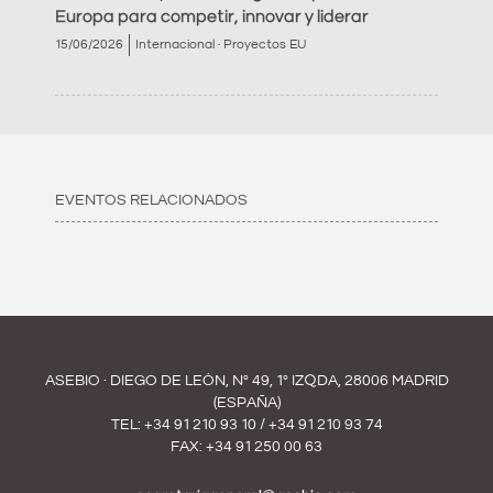
Europa para competir, innovar y liderar
15/06/2026
Internacional · Proyectos EU
EVENTOS RELACIONADOS
ASEBIO · DIEGO DE LEÓN, Nº 49, 1º IZQDA, 28006 MADRID
(ESPAÑA)
TEL:
+34 91 210 93 10
/
+34 91 210 93 74
FAX: +34 91 250 00 63