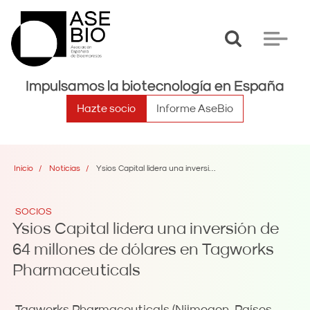
Toggle
Toggle
search
navigat
Impulsamos la biotecnología en España
Hazte socio
Informe AseBio
Inicio
Noticias
Ysios Capital lidera una inversión de 64 millones de dólares en Tagworks Pharmaceuticals
SOCIOS
Ysios Capital lidera una inversión de
64 millones de dólares en Tagworks
Pharmaceuticals
Tagworks Pharmaceuticals (Nijmegen, Países