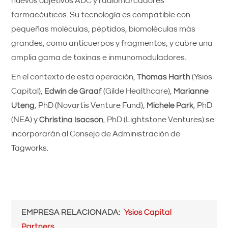
nuevos objetivos ADC y radiomarcadores
farmacéuticos. Su tecnología es compatible con
pequeñas moléculas, péptidos, biomoléculas más
grandes, como anticuerpos y fragmentos, y cubre una
amplia gama de toxinas e inmunomoduladores.
En el contexto de esta operación,
Thomas Harth
(Ysios
Capital),
Edwin de Graaf
(Gilde Healthcare),
Marianne
Uteng
, PhD (Novartis Venture Fund),
Michele Park
, PhD
(NEA) y
Christina Isacson
, PhD (Lightstone Ventures) se
incorporarán al Consejo de Administración de
Tagworks.
EMPRESA RELACIONADA
Ysios Capital
Partners