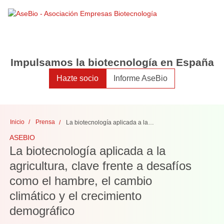
Toggle
Toggle
search
naviga
Impulsamos la biotecnología en España
Hazte socio
Informe AseBio
Inicio
Prensa
La biotecnología aplicada a la agricultura, clave frente a desafíos como el hambre, el cambio climático y el crecimiento demográfico
ASEBIO
La biotecnología aplicada a la
agricultura, clave frente a desafíos
como el hambre, el cambio
climático y el crecimiento
demográfico