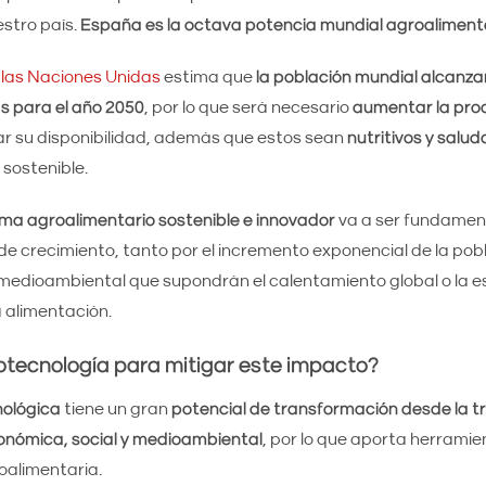
stro país.
España es la octava potencia mundial agroaliment
 las Naciones Unidas
estima que
la población mundial alcanzar
s para el año 2050
, por lo que será necesario
aumentar la pro
r su disponibilidad, además que estos sean
nutritivos y salud
sostenible.
ema agroalimentario sostenible e innovador
va a ser fundamen
e crecimiento, tanto por el incremento exponencial de la pob
 medioambiental que supondrán el calentamiento global o la 
a alimentación.
otecnología para mitigar este impacto?
nológica
tiene un gran
potencial de transformación desde la tr
conómica, social y medioambiental
, por lo que aporta herramie
oalimentaria.