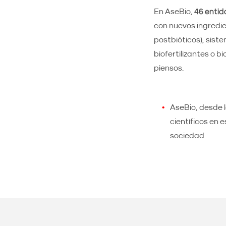
En AseBio,
46 entid
con nuevos ingredie
postbióticos), sist
biofertilizantes o 
piensos.
AseBio, desde 
científicos en 
sociedad