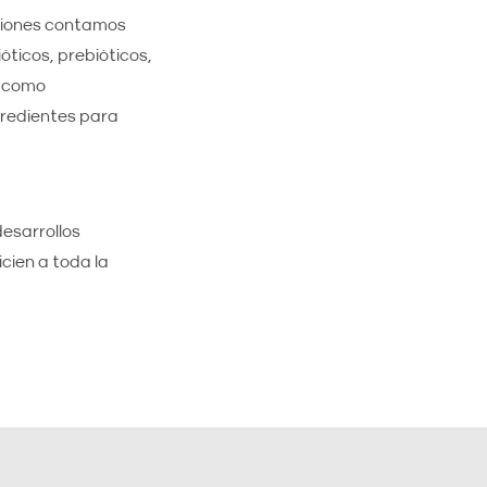
uciones contamos
óticos, prebióticos,
s como
gredientes para
desarrollos
cien a toda la