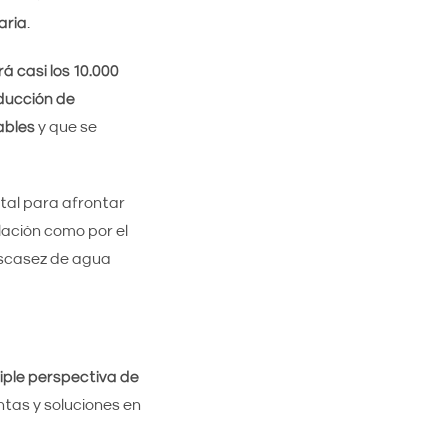
aria
.
á casi los 10.000
ducción de
ables
y que se
tal para afrontar
lación como por el
escasez de agua
iple perspectiva de
ntas y soluciones en