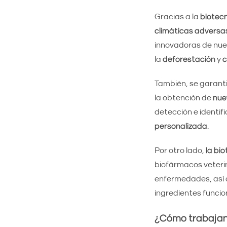
Gracias a la
biotec
climáticas adversa
innovadoras de nue
la
deforestación
y
c
También, se garant
la obtención de
nue
detección e identi
personalizada
.
Por otro lado,
la bi
biofármacos veteri
enfermedades, así c
ingredientes funcio
¿Cómo trabajan 