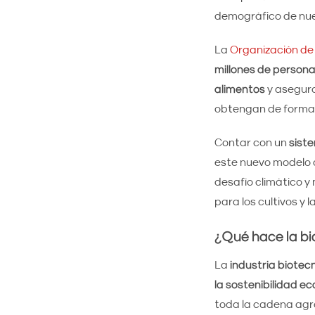
demográfico de nue
La
Organización de
millones de persona
alimentos
y asegura
obtengan de forma 
Contar con un
sist
este nuevo modelo d
desafío climático y
para los cultivos y l
¿Qué hace la bi
La
industria biotec
la sostenibilidad e
toda la cadena agr