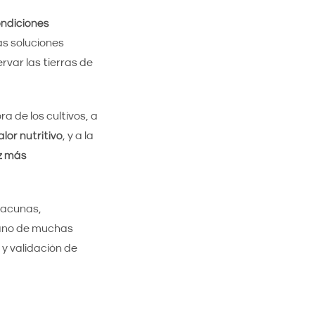
ondiciones
as soluciones
ervar las tierras de
a de los cultivos, a
lor nutritivo
, y a la
z más
vacunas,
rano de muchas
y validación de