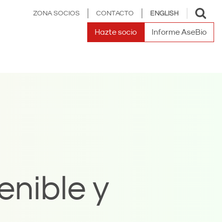
Toggle
ZONA SOCIOS
CONTACTO
ENGLISH
search
Hazte socio
Informe AseBio
enible y