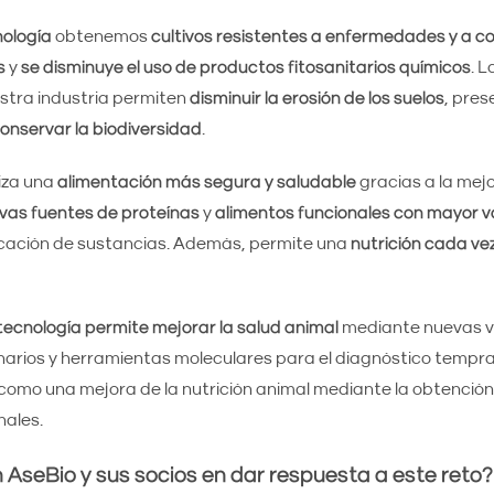
nología
obtenemos
cultivos resistentes a enfermedades y a c
s
y
se disminuye el uso de productos fitosanitarios químicos
. L
stra industria permiten
disminuir la erosión de los suelos
, pres
onservar la biodiversidad
.
iza una
alimentación más segura y saludable
gracias a la mejor
vas fuentes de proteínas
y
alimentos funcionales con mayor va
ficación de sustancias. Además, permite una
nutrición cada ve
otecnología permite mejorar la salud animal
mediante nuevas 
narios y herramientas moleculares para el diagnóstico temp
omo una mejora de la nutrición animal mediante la obtención 
nales.
AseBio y sus socios en dar respuesta a este reto?