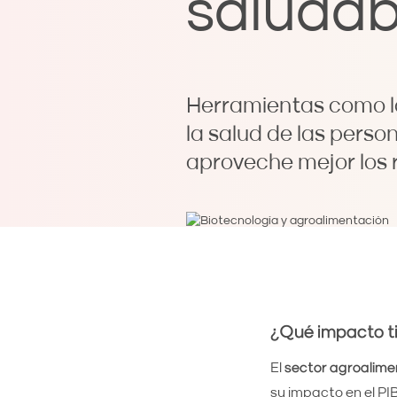
saludab
Herramientas como la
la salud de las perso
aproveche mejor los 
¿Qué impacto ti
El
sector agroalime
su impacto en el PI