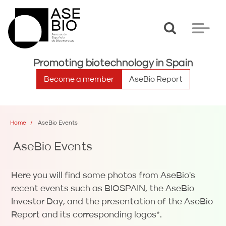
Toggle
Toggle
search
navigat
Promoting biotechnology in Spain
Become a member
AseBio Report
Home
AseBio Events
AseBio Events
Here you will find some photos from AseBio's
recent events such as BIOSPAIN, the AseBio
Investor Day, and the presentation of the AseBio
Report and its corresponding logos*.