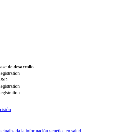
ase de desarrollo
egistration
R&D
egistration
egistration
cisión
actualizada la información genética en salud