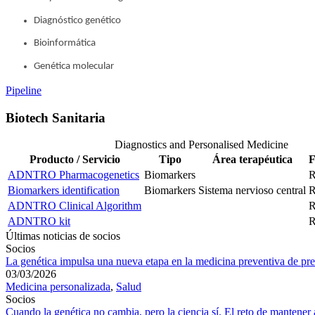
Diagnóstico genético
Bioinformática
Genética molecular
Pipeline
Biotech Sanitaria
Diagnostics and Personalised Medicine
Producto / Servicio
Tipo
Área terapéutica
F
ADNTRO Pharmacogenetics
Biomarkers
R
Biomarkers identification
Biomarkers
Sistema nervioso central
ADNTRO Clinical Algorithm
R
ADNTRO kit
R
Últimas noticias de socios
Socios
La genética impulsa una nueva etapa en la medicina preventiva de pre
03/03/2026
Medicina personalizada
,
Salud
Socios
Cuando la genética no cambia, pero la ciencia sí. El reto de mantener 