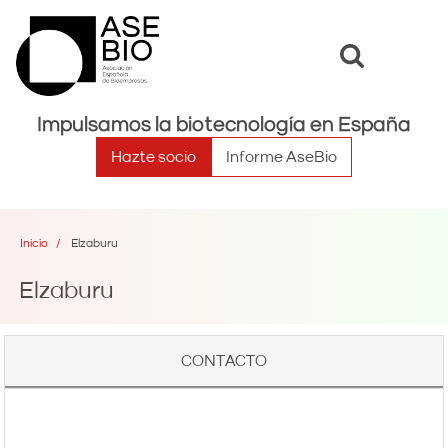
Toggle
Toggle
search
naviga
Impulsamos la biotecnología en España
Hazte socio
Informe AseBio
Inicio
Elzaburu
Elzaburu
CONTACTO