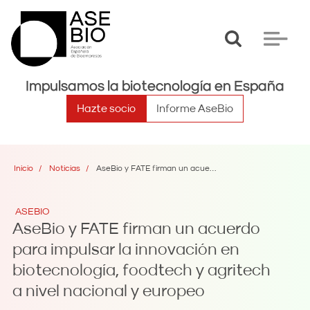
Toggle
Toggle
search
navigat
Impulsamos la biotecnología en España
Hazte socio
Informe AseBio
Inicio
Noticias
AseBio y FATE firman un acuerdo para impulsar la innovación en biotecnología, foodtech y agritech a nivel nacional y europeo
ASEBIO
AseBio y FATE firman un acuerdo
para impulsar la innovación en
biotecnología, foodtech y agritech
a nivel nacional y europeo