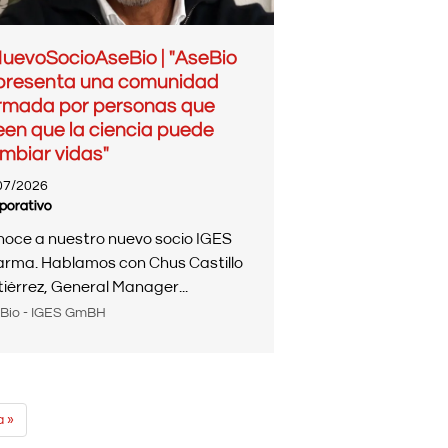
uevoSocioAseBio | "AseBio
presenta una comunidad
rmada por personas que
een que la ciencia puede
mbiar vidas"
07/2026
porativo
oce a nuestro nuevo socio IGES
rma. Hablamos con Chus Castillo
iérrez, General Manager...
Bio - IGES GmBH
a
a »
a