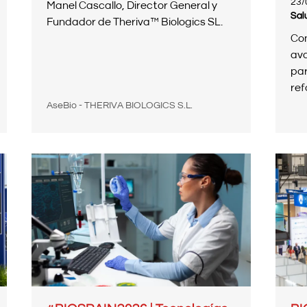
23/
Manel Cascallo, Director General y
Fundador de Theriva™ Biologics SL.
Co
ava
par
refo
AseBio - THERIVA BIOLOGICS S.L.