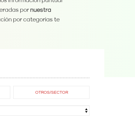
mos información puntual
neradas por
nuestra
cación por categorías te
OTROS/SECTOR