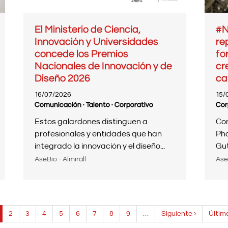
El Ministerio de Ciencia,
#N
Innovación y Universidades
re
concede los Premios
fo
Nacionales de Innovación y de
cr
Diseño 2026
ca
16/07/2026
15/
Comunicación · Talento · Corporativo
Cor
Estos galardones distinguen a
Con
profesionales y entidades que han
Pha
integrado la innovación y el diseño...
Gut
AseBio - Almirall
Ase
ágina
Page
2
Page
3
Page
4
Page
5
Page
6
Page
7
Page
8
Page
9
…
Siguiente
Siguiente ›
Últim
Últim
tual
página
págin