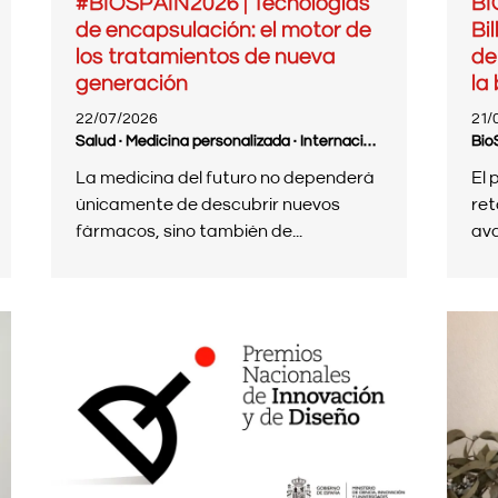
#BIOSPAIN2026 | Tecnologías
BI
de encapsulación: el motor de
Bi
los tratamientos de nueva
de
generación
la
22/07/2026
21/
Salud · Medicina personalizada · Internacional · BioSpain
Bio
La medicina del futuro no dependerá
El 
únicamente de descubrir nuevos
ret
fármacos, sino también de...
ava