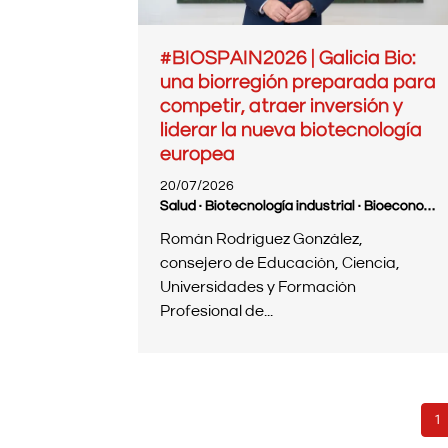
#BIOSPAIN2026 | Galicia Bio:
una biorregión preparada para
competir, atraer inversión y
liderar la nueva biotecnología
europea
20/07/2026
Salud · Biotecnología industrial · Bioeconomía · Internacional · BioSpain
Román Rodríguez González,
consejero de Educación, Ciencia,
Universidades y Formación
Profesional de...
Paginación
P
1
ac