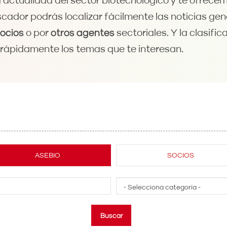
actualidad del sector biotecnológico y te ofrece
scador podrás localizar fácilmente las noticias ge
ocios
o por
otros agentes
sectoriales. Y la clasifi
rápidamente los temas que te interesan.
ASEBIO
SOCIOS
Search
in
Asebio
Buscar