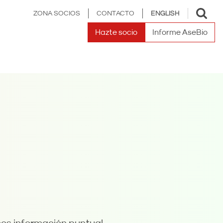
Toggle
ZONA SOCIOS
CONTACTO
ENGLISH
search
Hazte socio
Informe AseBio