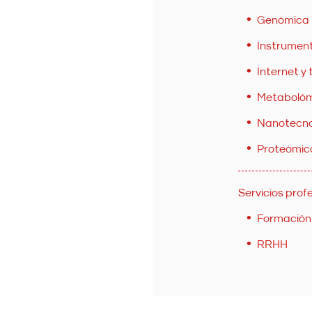
Genómica
Instrumenta
Internet y
Metaboló
Nanotecnolo
Proteómic
Servicios prof
Formación
RRHH