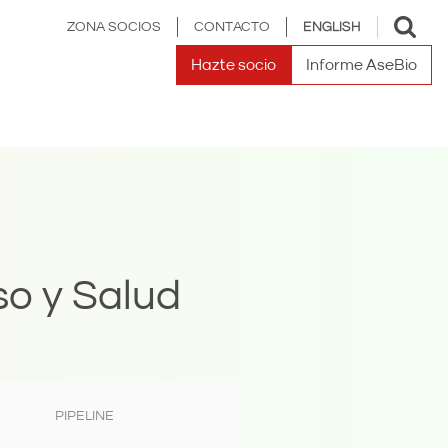
Toggle
ZONA SOCIOS
CONTACTO
ENGLISH
search
Hazte socio
Informe AseBio
o y Salud
PIPELINE