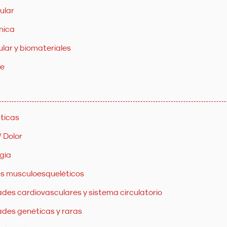
ular
nica
ular y biomateriales
te
ticas
/ Dolor
gía
s musculoesqueléticos
es cardiovasculares y sistema circulatorio
des genéticas y raras