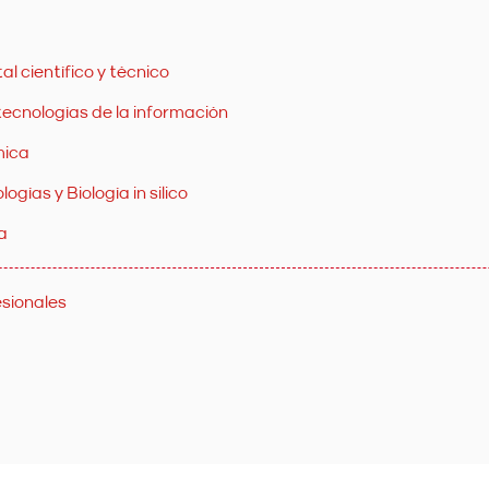
l científico y técnico
 tecnologías de la información
mica
gías y Biología in silico
a
esionales