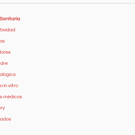
 Sanitaria
tividad
os
dores
adre
ológica
 in vitro
os médicos
ery
vados