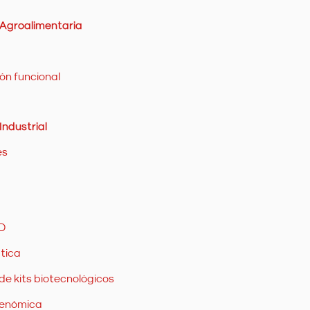
 Agroalimentaria
ón funcional
Industrial
es
+D
tica
 de kits biotecnológicos
enómica