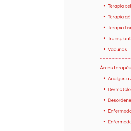
Terapia cel
Terapia gé
Terapia tis
Transplan
Vacunas
Áreas terapéu
Analgesia 
Dermatolo
Desórdene
Enfermedad
Enfermeda