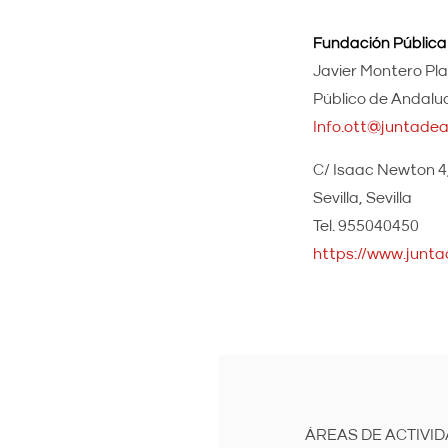
Fundación Pública
Javier Montero Pla
Público de Andalu
Info.ott@juntadea
C/ Isaac Newton 4,
Sevilla
Sevilla
955040450
https://www.junta
ÁREAS DE ACTIVI