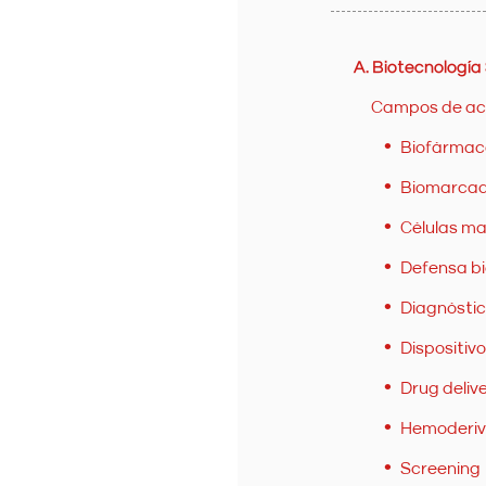
A. Biotecnología
Campos de ac
Biofármac
Biomarca
Células m
Defensa bi
Diagnóstico
Dispositiv
Drug deliv
Hemoderi
Screening