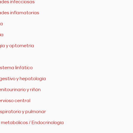
des infecciosas
des inflamatorias
ía
ía
ía y optometría
istema linfático
gestivo y hepatología
nitourinario y riñón
rvioso central
spiratorio y pulmonar
 metabólicos / Endocrinología