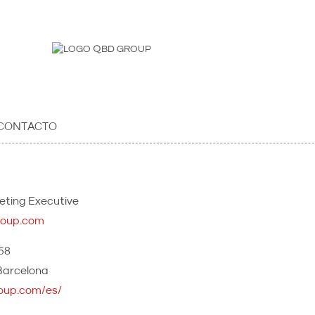
 CONTACTO
ting Executive
oup.com
 58
Barcelona
oup.com/es/