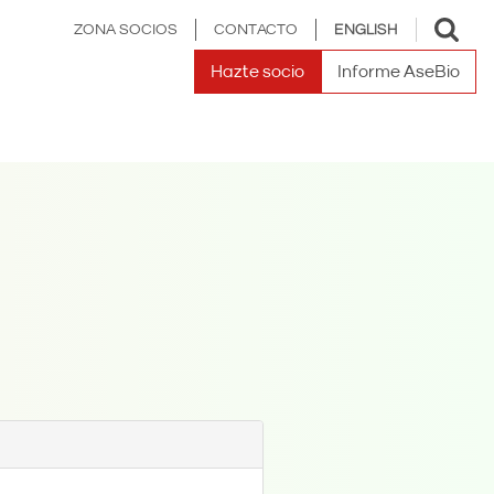
Toggle
ZONA SOCIOS
CONTACTO
ENGLISH
search
Hazte socio
Informe AseBio