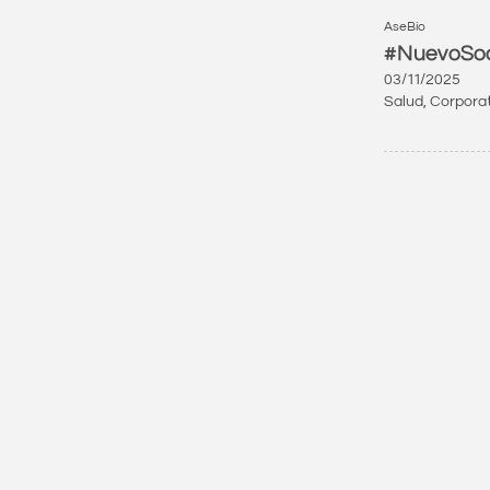
AseBio
#NuevoSoci
03/11/2025
Salud
,
Corpora