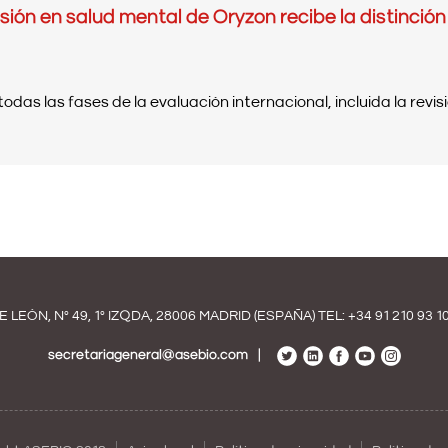
ón en salud mental de Oryzon recibe la distinción d
 las fases de la evaluación internacional, incluida la revisió
E LEÓN, Nº 49, 1º IZQDA, 28006 MADRID (ESPAÑA) TEL:
+34 91 210 93 1
secretariageneral@asebio.com