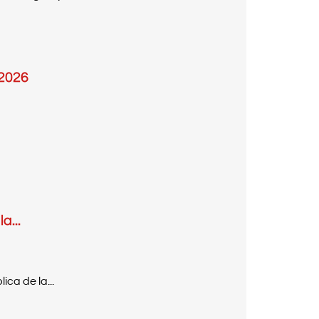
 2026
a...
ca de la...