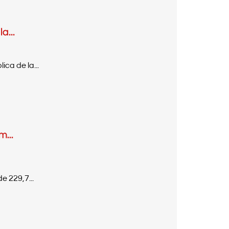
a...
ca de la...
...
e 229,7...