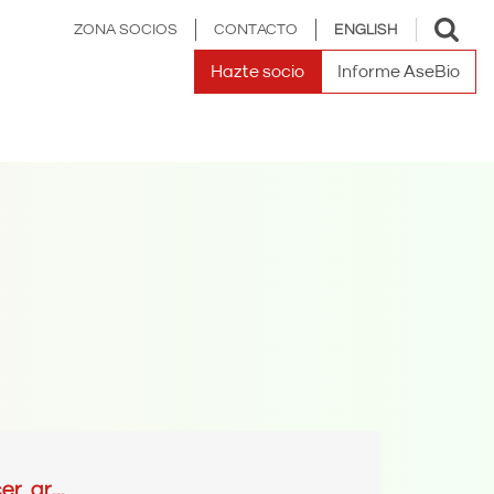
Toggle
ZONA SOCIOS
CONTACTO
ENGLISH
search
Hazte socio
Informe AseBio
, gr...