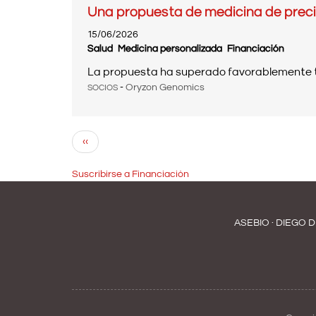
Una propuesta de medicina de precisi
15/06/2026
Salud
Medicina personalizada
Financiación
La propuesta ha superado favorablemente todas
-
Oryzon Genomics
SOCIOS
Paginación
Página
‹‹
anterior
Suscribirse a Financiación
ASEBIO · DIEGO D