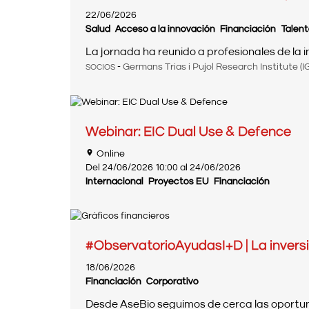
22/06/2026
Salud
Acceso a la innovación
Financiación
Talent
La jornada ha reunido a profesionales de la inv
-
Germans Trias i Pujol Research Institute (I
SOCIOS
Webinar: EIC Dual Use & Defence
Online
Del
24/06/2026
10:00
al
24/06/2026
Internacional
Proyectos EU
Financiación
#ObservatorioAyudasI+D | La inversi
18/06/2026
Financiación
Corporativo
Desde AseBio seguimos de cerca las oportuni